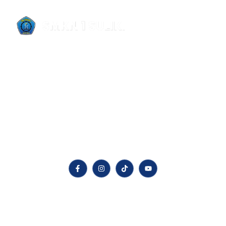
SMKN 1 Suliki merupakan sekolah menengah
kejuruan satu-satunya yang melayani tiga
kecamatan, yaitu Kecamatan Suliki, Gunuang Omeh,
dan Bukik Barisan. Sekolah ini berkomitmen
mencetak lulusan yang terampil, berdaya saing, dan
siap menghadapi dunia kerja.
Quick LInks